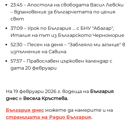
23:45 – Апостола на свободата Васил Левски
– вдъхновение за българчетата по целия
свят
37:09 – Урок по България … с БНУ "Абагар",
Италия на път из Българското Черноморие
52:30 – Песен на деня – "Заблеяло ми агънце" в
изпълнение на Савина
57:57 – Православен църковен календар с
дата 20 февруари
На 19 февруари 2026 г. водеща на
България
днес
е
Весела Кръстева.
България днес
можете да намерите и на
страницата на Радио България
.