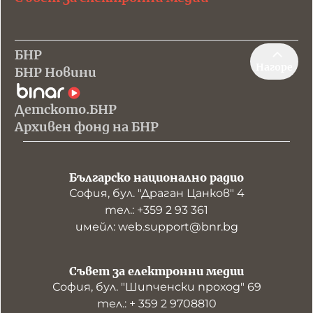
БНР
Нагоре
БНР Новини
Детското.БНР
Архивен фонд на БНР
Българско национално радио
София, бул. "Драган Цанков" 4
тел.: +359 2 93 361
имейл: web.support@bnr.bg
Съвет за електронни медии
София, бул. "Шипченски проход" 69
тел.: + 359 2 9708810