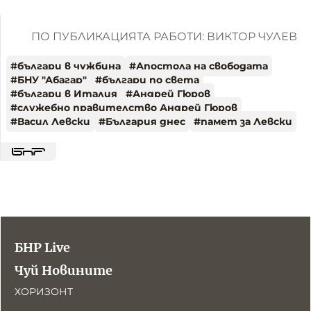
ПО ПУБЛИКАЦИЯТА РАБОТИ: ВИКТОР ЧУЛЕВ
#
българи в чужбина
#
Апостола на свободата
#
БНУ "Абагар"
#
българи по света
#
българи в Италия
#
Андрей Гюров
#
служебно правителство Андрей Гюров
#
Васил Левски
#
България днес
#
памет за Левски
БНР Live
Чуй Новините
ХОРИЗОНТ