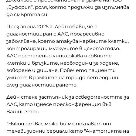
„Еуфория“, роля, която продължи да изпълнява
до смъртта си.
През април 2025 г. Дейн обяви, че е
диагностициран с АЛС, прогресивно
заболяване, което атакува нервните клетки,
контролиращи мускулите в цялото тяло.
АЛС постепенно унищожава нервните
клетки и връзките, необходими за ходене,
говорене и дишане. Повечето пациенти
умират в рамките на три до пет години
след диагностицирането.
Дейн стана застъпник за осведомеността за
АЛС, като изнесе пресконференция във
Вашингтон.
"Някои от вас може би ме познават от
телевизионни сериали като "Анатомията на