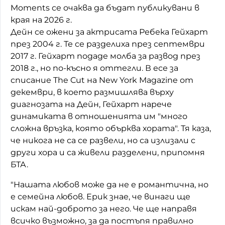
Moments се очаква да бъдат публикувани в
края на 2026 г.
Дейн се ожени за актрисата Ребека Гейхарт
през 2004 г. Те се разделиха през септември
2017 г. Гейхарт подаде молба за развод през
2018 г., но по-късно я оттегли. В есе за
списание The Cut на New York Magazine от
декември, в което размишлява върху
диагнозата на Дейн, Гейхарт нарече
динамиката в отношенията им "много
сложна връзка, която обърква хората". Тя каза,
че никога не са се развели, но са излизали с
други хора и са живели разделени, припомня
БТА.
"Нашата любов може да не е романтична, но
е семейна любов. Ерик знае, че винаги ще
искам най-доброто за него. Че ще направя
всичко възможно, за да постъпя правилно