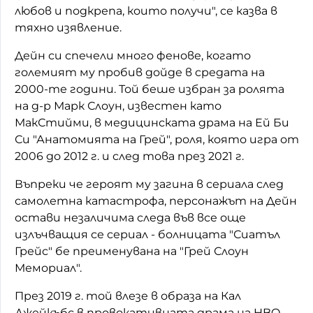
любов и подкрепа, които получи", се казва в
тяхно изявление.
Дейн си спечели много фенове, когато
големият му пробив дойде в средата на
2000-те години. Той беше избран за ролята
на д-р Марк Слоун, известен като
МакСтийми, в медицинската драма на Ей Би
Си "Анатомията на Грей", роля, която игра от
2006 до 2012 г. и след това през 2021 г.
Въпреки че героят му загина в сериала след
самолетна катастрофа, персонажът на Дейн
остави незаличима следа във все още
излъчващия се сериал - болницата "Сиатъл
Грейс" бе преименувана на "Грей Слоун
Мемориал".
През 2019 г. той влезе в образа на Кал
Джейкъбс в провокативната драма на HBO