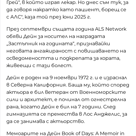
Грей", в който играя лекар. Но днес съм тук, за
да говоря накратко като пациент, борещ се
с АЛС", каза той през юни 2025 г.
През септември същата година ALS Network
обяви Дейн за носител на наградата
„Застъпник на годината“, признавайки
неговата ангажираност с повишаването на
осведомеността и подкрепата за хората,
живеещи с тази болест.
Дейн е роден на 9 ноември 1972 г. и е израснал
в Северна Калифорния. Баща му, който според
актьора е бил ветеран от Военноморските
сили и архитект, е починал от огнестрелна
рана, когато Дейн е бил на 7 години. След
гимназията се премества в Лос Анджелис, за
да се занимава с актьорство.
Мемоарите на Дейн Book of Days: A Memoir in