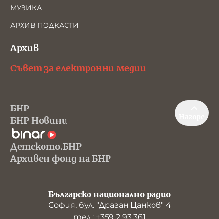
МУЗИКА
АРХИВ ПОДКАСТИ
Архив
Съвет за електронни медии
БНР
Нагоре
БНР Новини
Детското.БНР
Архивен фонд на БНР
Българско национално радио
София, бул. "Драган Цанков" 4
тел.: +359 2 93 361