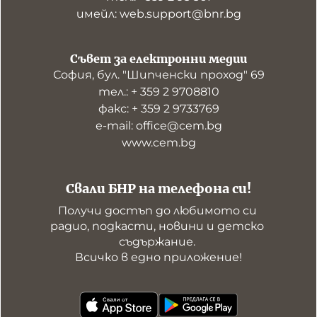
имейл: web.support@bnr.bg
Съвет за електронни медии
София, бул. "Шипченски проход" 69
тел.: + 359 2 9708810
факс: + 359 2 9733769
е-mail: office@cem.bg
www.cem.bg
Свали БНР на телефона си!
Получи достъп до любимото си 
радио, подкасти, новини и детско 
съдържание. 

Всичко в едно приложение!