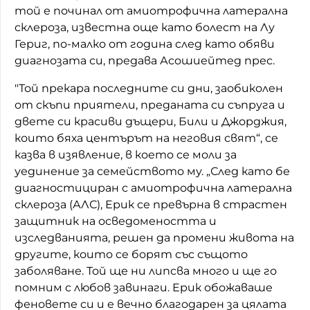
той е починал от амиотрофична латерална
склероза, известна още като болест на Лу
Гериг, по-малко от година след като обяви
диагнозата си, предава Асошиейтед прес.
"Той прекара последните си дни, заобиколен
от скъпи приятели, преданата си съпруга и
двете си красиви дъщери, Били и Джорджия,
които бяха центърът на неговия свят“, се
казва в изявление, в което се моли за
уединение за семейството му. „След като бе
диагностициран с амиотрофична латерална
склероза (АЛС), Ерик се превърна в страстен
защитник на осведомеността и
изследванията, решен да промени живота на
другите, които се борят със същото
заболяване. Той ще ни липсва много и ще го
помним с любов завинаги. Ерик обожаваше
феновете си и е вечно благодарен за цялата