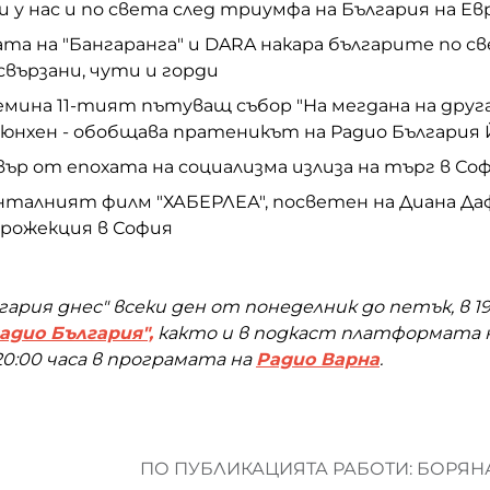
ии у нас и по света след триумфа на България на Ев
ата на "Бангаранга" и DARA накара българите по св
вързани, чути и горди
премина 11-тият пътуващ събор "На мегдана на дру
Мюнхен - обобщава пратеникът на Радио България 
овър от епохата на социализма излиза на търг в Со
менталният филм "ХАБЕРЛЕА", посветен на Диана Даф
прожекция в София
ария днес" всеки ден от понеделник до петък, в 19:
адио България",
както и в подкаст платформата 
0:00 часа в програмата на
Радио Варна
.
ПО ПУБЛИКАЦИЯТА РАБОТИ: БОРЯ