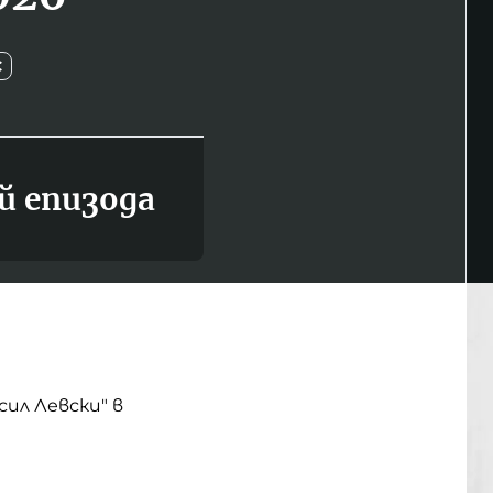
С
й епизода
сил Левски" в