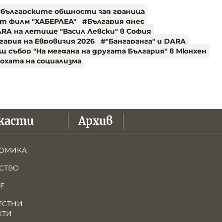
#
българските общности зад граница
т филм "ХАБЕРЛЕА"
#
България днес
RA на летище "Васил Левски" в София
ария на Евровизия 2026
#
"Бангаранга" и DARA
 събор "На мегдана на другата България" в Мюнхен
охата на социализма
касти
Архив
ОМИКА
СТВО
Е
ЕСТНИ
КТИ