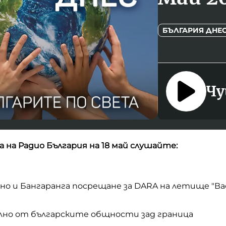
БЪЛГАРИЯ ДНЕ
Чу
 на Радио България на 18 май слушайте:
чно и Бангаранга посрещане за DARA на летище "Ва
ално от българските общности зад граница