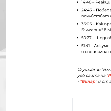
14:48 – Реакц
24:43 – Побед
почувстват с
36:06 – Как 
България" в 
50:27 – Шедь
51:41 – Доку
и специална 
Слушайте "Бълг
уеб сайта на "
Р
-
"Бинар"
и от 2