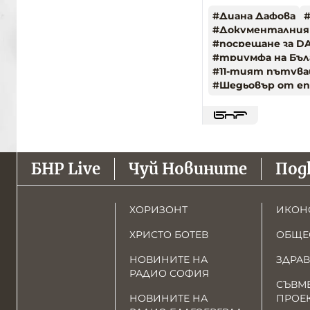
#
Диана Дафова
#
Документалния
#
посрещане за DA
#
триумфа на Бълг
#
11-тият пътуващ
#
Шедьовър от еп
БНР Live
Чуй Новините
Под
ХОРИЗОНТ
ИКОН
ХРИСТО БОТЕВ
ОБЩЕ
НОВИНИТЕ НА
ЗДРАВ
РАДИО СОФИЯ
СЪВМ
НОВИНИТЕ НА
ПРОЕ