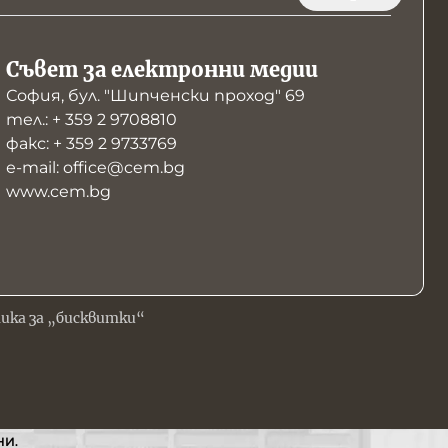
Съвет за електронни медии
София, бул. "Шипченски проход" 69
тел.: + 359 2 9708810
факс: + 359 2 9733769
е-mail: office@cem.bg
www.cem.bg
ика за „бисквитки“
НИ.