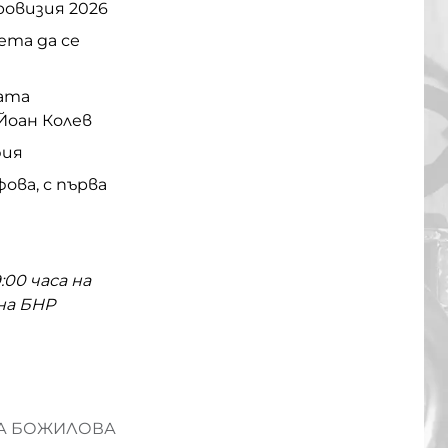
ровизия 2026
ета да се
гата
Йоан Колев
фия
ова, с първа
00 часа на
на БНР
НА БОЖИЛОВА