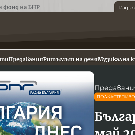
н фонд на БНР
Радио
сти
Предавания
Ритъмът на деня
Музикална 
Предавани
ПОДКАСТЕПИЗ
Българ
май 2