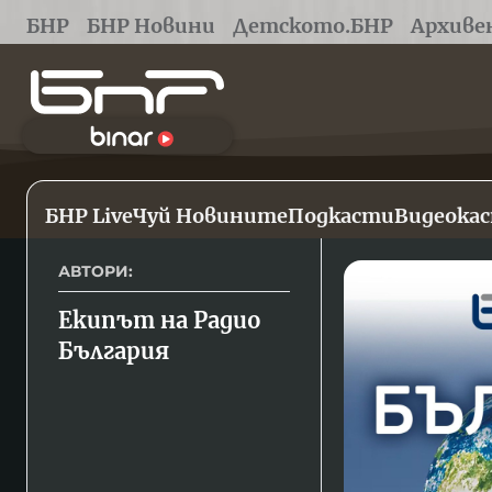
БНР
БНР Новини
Детското.БНР
Архиве
БНР Live
Чуй Новините
Подкасти
Видеока
АВТОРИ:
Екипът на Радио 
България