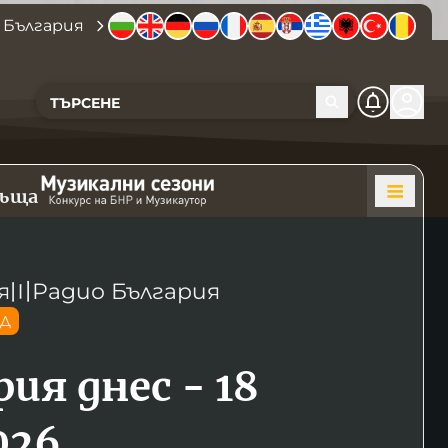
 България
къща
я
〣
Радио България
ОД
ия днес - 18
026