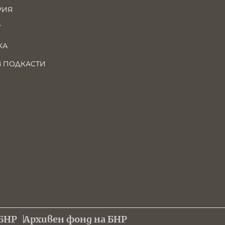
РИЯ
Т
КА
В ПОДКАСТИ
БНР
Архивен фонд на БНР