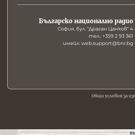
Българско национално радио
София, бул. "Драган Цанков" 4
тел.: +359 2 93 361
имейл: web.support@bnr.bg
Общи условия за из
БЪ