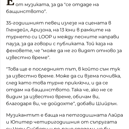
Е
от музиката, за да "се отдаде на
бащинството“.
35-годишният певец излезе на сцената в
Глендейл, Аризона, на 13 юни в рамките на
турнето си LOOP и между песните направи
пауза, за да говори с публиката. Той каза на
феновете, че "може да не го видят отново за
известно време“.
"Това ще е последният път, в който съм тук
за известно време. Може да си взема почивка,
след като това турне приключи, и да се
отдам на бащинството. Така че, ако не се
видим за известно време, обичам ви,
благодаря ви, че дойдохте“, добави Шийрън.
Музикантът е баща на петгодишната Лайра
и Юпитер четиригодишния от съпругата
си Чери Сийборн и по-рано сподели, че би