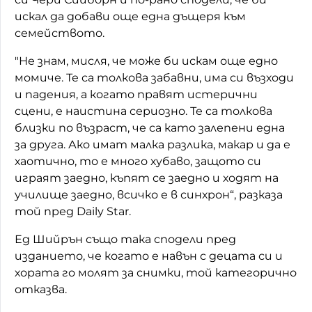
искал да добави още една дъщеря към
семейството.
"Не знам, мисля, че може би искам още едно
момиче. Те са толкова забавни, има си възходи
и падения, а когато правят истерични
сцени, е наистина сериозно. Те са толкова
близки по възраст, че са като залепени една
за друга. Ако имат малка разлика, макар и да е
хаотично, то е много хубаво, защото си
играят заедно, къпят се заедно и ходят на
училище заедно, всичко е в синхрон“, разказа
той пред Daily Star.
Ед Шийрън също така сподели пред
изданието, че когато е навън с децата си и
хората го молят за снимки, той категорично
отказва.