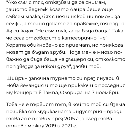
"Ако съм с тях, отказвам да се снимам,
защото веднъж, когато Лайра беше още
съвсем малка, бях с нея и някой ни помоли за
селфи, а точно докато го правехме, тя падна.
Аз си казах: "Не съм тук, за да бъда баща“. Така
че сега отговорът е категорично "не“.
Хората обикновено го приемат, но понякога
могат да бъдат груби. Но за мен е много по-
важно да бъда баща на дъщеря си, отколкото
поп звезда за някой друг“, заяви той.
Шийрън започна турнето си през януари в
Нова Зеландия и то ще приключи с последния
му концерт в Тампа, Флорида, на 7 ноември.
Това не е първият път, в който той си взема
почивка от музикалната индустрия – преди
това го е правил през 2015 г., а след това
отново между 2019 и 2021 г.