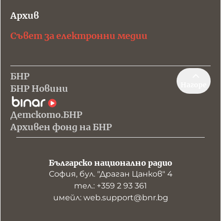
Архив
Съвет за електронни медии
БНР
Нагоре
БНР Новини
Детското.БНР
Архивен фонд на БНР
Българско национално радио
София, бул. "Драган Цанков" 4
тел.: +359 2 93 361
имейл: web.support@bnr.bg