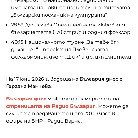
Българското национално радио обяви
имената на новите носители на титлата
„Български посланик на културата“
28:59 Десислава Опел и нейната любов към
българчетата в Австрия и родния фолклор
40:15 Националното турне „За тебе бях
дихание…“ – проект на Плевенската
филхармония, дует „Шик“ и др. изпълнители
На 17 юни 2026 г. водеща на
България днес
е
Гергана Манчева.
България днес
можете да намерите и на
страницата на Радио България
. Можете да
слушате предаването и от 20:00 часа в
ефира на БНР – Радио Варна.