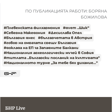
ПО ПУБЛИКАЦИЯТА РАБОТИ: БОРЯНА
БОЖИЛОВА
#
Плевенската филхармония
#
дует „Шик“
#
Северна Македония
#
Десислава Опел
#
България днес
#
българчетата в Австрия
#
говор на омразата срещу България
#
доклада на ЕП за Западните Балкани
#
Националния археологически музей в София
#
титлата „Български посланик на културата“
#
Националното турне „За тебе бях дихание…“
БНР Live