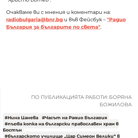
Очакваме ви с мнения и коментари на:
radiobulgaria@bnr.bg
и във Фейсбук –
"Радио
България за българите по света"
.
ПО ПУБЛИКАЦИЯТА РАБОТИ: БОРЯНА
БОЖИЛОВА
#
Нина Цанева
#
Часът на Радио България
#
първа копка на български православен храм в
Бостън
#
българското училище „Цар Симеон Велики“ в