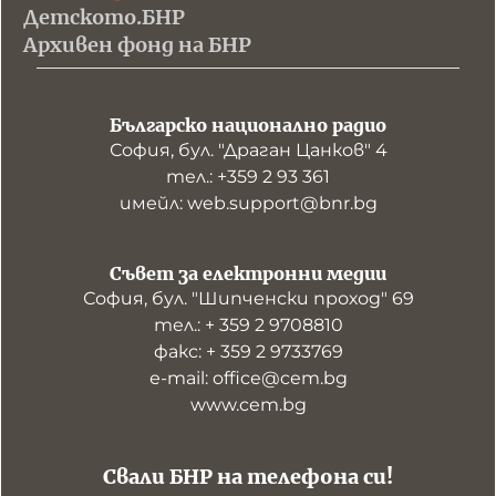
Детското.БНР
Архивен фонд на БНР
Българско национално радио
София, бул. "Драган Цанков" 4
тел.: +359 2 93 361
имейл: web.support@bnr.bg
Съвет за електронни медии
София, бул. "Шипченски проход" 69
тел.: + 359 2 9708810
факс: + 359 2 9733769
е-mail: office@cem.bg
www.cem.bg
Свали БНР на телефона си!