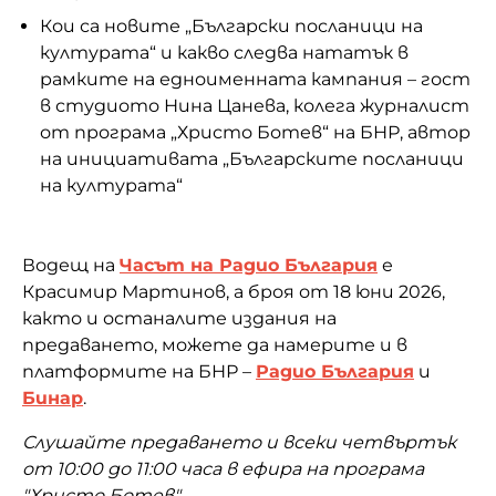
Кои са новите „Български посланици на
културата“ и какво следва нататък в
рамките на едноименната кампания – гост
в студиото Нина Цанева, колега журналист
от програма „Христо Ботев“ на БНР, автор
на инициативата „Българските посланици
на културата“
Водещ на
Часът на Радио България
е
Красимир Мартинов, а броя от 18 юни 2026,
както и останалите издания на
предаването, можете да намерите и в
платформите на БНР –
Радио България
и
Бинар
.
Слушайте предаването и всеки четвъртък
от 10:00 до 11:00 часа в ефира на програма
"Христо Ботев".