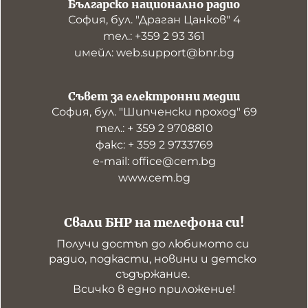
Българско национално радио
София, бул. "Драган Цанков" 4
тел.: +359 2 93 361
имейл: web.support@bnr.bg
Съвет за електронни медии
София, бул. "Шипченски проход" 69
тел.: + 359 2 9708810
факс: + 359 2 9733769
е-mail: office@cem.bg
www.cem.bg
Свали БНР на телефона си!
Получи достъп до любимото си 
радио, подкасти, новини и детско 
съдържание. 

Всичко в едно приложение!