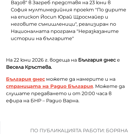
Вазов" в Загреб представя на 23 юни в
София мултимедийния проект "По дирите
на епископ Йосип Юрай Щросмайер и
неговите съмишленици", реализиран по
Националната програма "Неразказаните
истории на българите"
На 22 юни 2026 г. водеща на
България днес
е
Весела Кръстева.
България днес
можете да намерите и на
страницата на Радио България
. Можете да
слушате предаването и от 20:00 часа в
ефира на БНР – Радио Варна.
ПО ПУБЛИКАЦИЯТА РАБОТИ: БОРЯНА