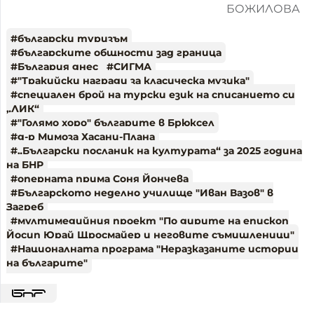
БОЖИЛОВА
#
български туризъм
#
българските общности зад граница
#
България днес
#
СИГМА
#
"Тракийски награди за класическа музика"
#
специален брой на турски език на списанието си
„ЛИК“
#
"Голямо хоро" българите в Брюксел
#
д-р Мимоза Хасани-Плана
#
„Български посланик на културата“ за 2025 година
на БНР
#
оперната прима Соня Йончева
#
Българското неделно училище "Иван Вазов" в
Загреб
#
мултимедийния проект "По дирите на епископ
Йосип Юрай Щросмайер и неговите съмишленици"
#
Националната програма "Неразказаните истории
на българите"