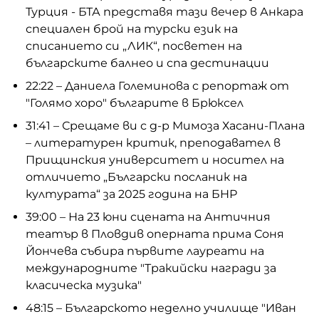
Турция - БТА представя тази вечер в Анкара
специален брой на турски език на
списанието си „ЛИК“, посветен на
българските балнео и спа дестинации
22:22 – Даниела Големинова с репортаж от
"Голямо хоро" българите в Брюксел
31:41 – Срещаме ви с д-р Мимоза Хасани-Плана
– литературен критик, преподавател в
Прищинския университет и носител на
отличието „Български посланик на
културата“ за 2025 година на БНР
39:00 – На 23 юни сцената на Античния
театър в Пловдив оперната прима Соня
Йончева събира първите лауреати на
международните "Тракийски награди за
класическа музика"
48:15 – Българското неделно училище "Иван