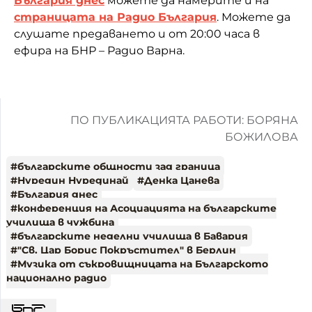
България днес
можете да намерите и на
страницата на Радио България
. Можете да
слушате предаването и от 20:00 часа в
ефира на БНР – Радио Варна.
ПО ПУБЛИКАЦИЯТА РАБОТИ: БОРЯНА
БОЖИЛОВА
#
българските общности зад граница
#
Нуредин Нурединай
#
Денка Цанева
#
България днес
#
конференция на Асоциацията на българските
училища в чужбина
#
българските неделни училища в Бавария
#
"Св. Цар Борис Покръстител" в Берлин
#
Музика от съкровищницата на Българското
национално радио