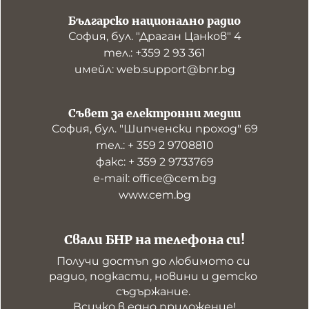
Българско национално радио
София, бул. "Драган Цанков" 4
тел.: +359 2 93 361
имейл: web.support@bnr.bg
Съвет за електронни медии
София, бул. "Шипченски проход" 69
тел.: + 359 2 9708810
факс: + 359 2 9733769
е-mail: office@cem.bg
www.cem.bg
Свали БНР на телефона си!
Получи достъп до любимото си 
радио, подкасти, новини и детско 
съдържание. 

Всичко в едно приложение!