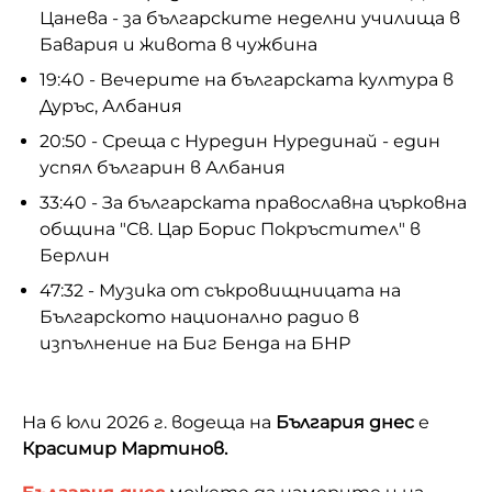
Цанева - за българските неделни училища в
Бавария и живота в чужбина
19:40 - Вечерите на българската култура в
Дуръс, Албания
20:50 - Среща с Нуредин Нурединай - един
успял българин в Албания
33:40 - За българската православна църковна
община "Св. Цар Борис Покръстител" в
Берлин
47:32 - Музика от съкровищницата на
Българското национално радио в
изпълнение на Биг Бенда на БНР
На 6 юли 2026 г. водеща на
България днес
е
Красимир Мартинов.