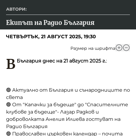
АВТОРИ:
Екипът на Радио България
ЧЕТВЪРТЪК, 21 АВГУСТ 2025, 19:30
Размер на шрифта
В
България днес на 21 август 2025 г.
:
🟢 Актуално от България и сънародниците по
света
🟢 От "Капачки за бъдеще" до "Спасителните
клубове за бъдеще"- Лазар Радков и
доброволката Анелия Илиева гостуват на
Радио България
🟢 Православен църковен календар – почита