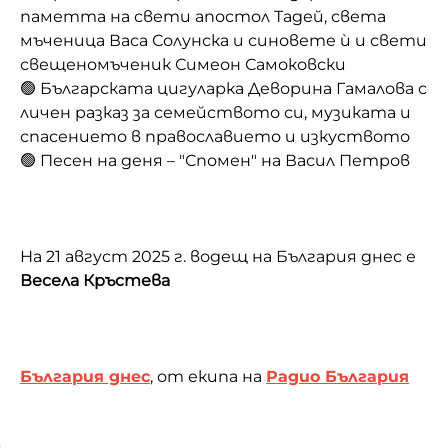
паметта на свети апостол Тадей, света
мъченица Васа Солунска и синовете ѝ и свети
свещеномъченик Симеон Самоковски
🟢 Българската цигуларка Деворина Гамалова с
личен разказ за семейството си, музиката и
спасението в православието и изкуството
🟢 Песен на деня – "Спомен" на Васил Петров
На 21 август 2025 г. водещ на България днес е
Весела Кръстева
България днес
, от екипа на
Радио България