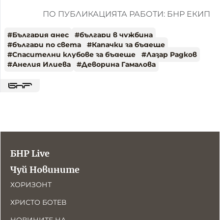
ПО ПУБЛИКАЦИЯТА РАБОТИ: БНР ЕКИП
#
България днес
#
българи в чужбина
#
българи по света
#
Капачки за бъдеще
#
Спасителни клубове за бъдеще
#
Лазар Радков
#
Анелия Илиева
#
Деворина Гамалова
БНР Live
Чуй Новините
ХОРИЗОНТ
ХРИСТО БОТЕВ