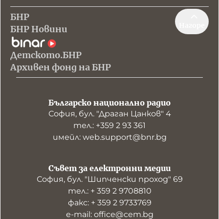
БНР
Нагоре
БНР Новини
Детското.БНР
Архивен фонд на БНР
Българско национално радио
София, бул. "Драган Цанков" 4
тел.: +359 2 93 361
имейл: web.support@bnr.bg
Съвет за електронни медии
София, бул. "Шипченски проход" 69
тел.: + 359 2 9708810
факс: + 359 2 9733769
е-mail: office@cem.bg